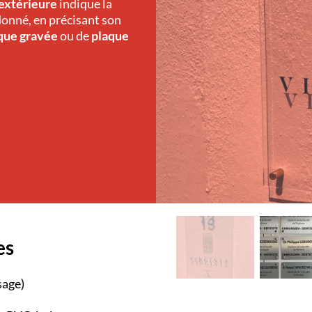
 extérieure
indique la
donné, en précisant son
que gravée
ou de
plaque
es
sage)