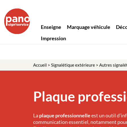
Panneau de gestion des cookies
Enseigne
Marquage véhicule
Déco
Impression
Accueil
>
Signalétique extérieure
>
Autres signalé
Plaque profess
La
plaque professionnelle
est un outil d’in
communication essentiel, notamment pour l