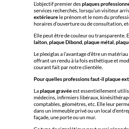
L’objectif premier des
plaques professionne
services recherchés, lorsqu’un visiteur arri
extérieure
le prénom et le nom du professi
horaires d’ouverture ou de consultation, et
Elle peut être de couleur ou transparente. E
laiton
,
plaque Dibond
,
plaque métal
,
plaqu
Le plexiglas a l’avantage d’être un matériau
offrant un rendu à la fois esthétique et mo
courant fait par notre clientèle.
Pour quelles professions faut-il plaque ex
La
plaque gravée
est essentiellement utili
médecins, infirmiers libéraux, kinésithérape
comptables, géomètres, etc. Elle leur perme
dans un immeuble privé ou un local d’entre
façade, une porte ou un mur.
Ce type de signalétique peut aussi répondre