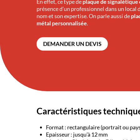
En effet, ce type de
plaque de signalétique
présence d’un professionnel dans un local 
nom et son expertise. On parle aussi de
pla
métal personnalisée
.
DEMANDER UN DEVIS
Caractéristiques techniqu
Format : rectangulaire (portrait ou pay
Epaisseur : jusqu’à 12 mm