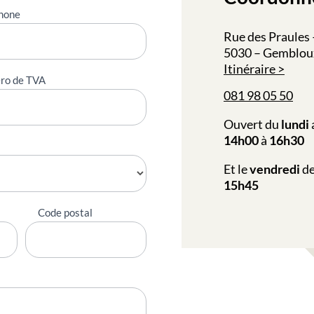
hone
Rue des Praules 
5030 – Gembloux
Itinéraire
ro de TVA
081 98 05 50
Ouvert du
lundi
14h00
à
16h30
Et le
vendredi
d
15h45
Code postal