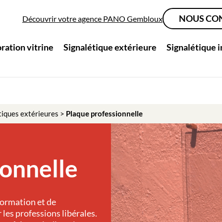
NOUS CO
Découvrir votre agence PANO Gembloux
ration vitrine
Signalétique extérieure
Signalétique 
tiques extérieures
>
Plaque professionnelle
ionnelle
formation et de
es professions libérales.