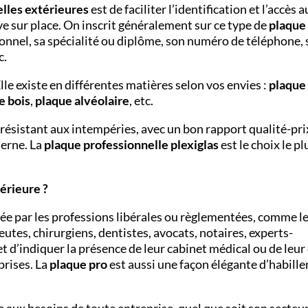
lles extérieures
est de faciliter l’identification et l’accès 
ve sur place. On inscrit généralement sur ce type de
plaque
onnel, sa spécialité ou diplôme, son numéro de téléphone, 
c.
lle existe en différentes matières selon vos envies :
plaque
e bois
,
plaque alvéolaire
, etc.
 résistant aux intempéries, avec un bon rapport qualité-pri
derne. La
plaque professionnelle plexiglas
est le choix le pl
térieure ?
sée par les professions libérales ou règlementées, comme l
utes, chirurgiens, dentistes, avocats, notaires, experts-
t d’indiquer la présence de leur cabinet médical ou de leur
prises. La
plaque pro
est aussi une façon élégante d’habille
 aux besoins de toute entreprise, quel que soit son secteu