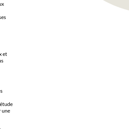
aux
ses
x et
us
es
 étude
r une
r