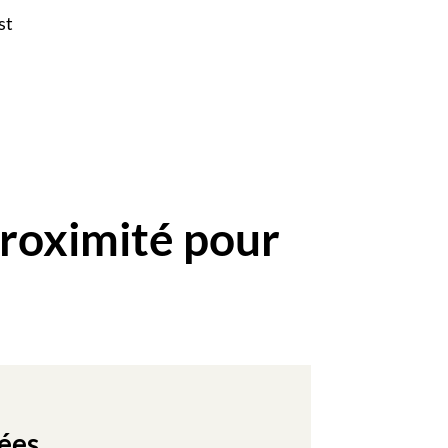
st
roximité pour
ées