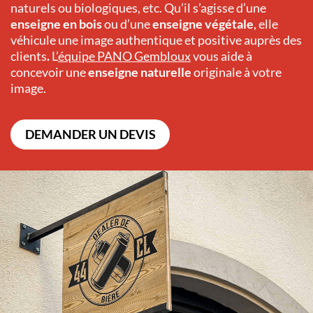
naturels ou biologiques, etc. Qu’il s’agisse d’une
enseigne en bois
ou d’une
enseigne végétale
, elle
véhicule une image authentique et positive auprès des
clients
.
L’
équipe
PANO
Gembloux
vous aide à
concevoir une
enseigne naturelle
originale à votre
image.
DEMANDER UN DEVIS