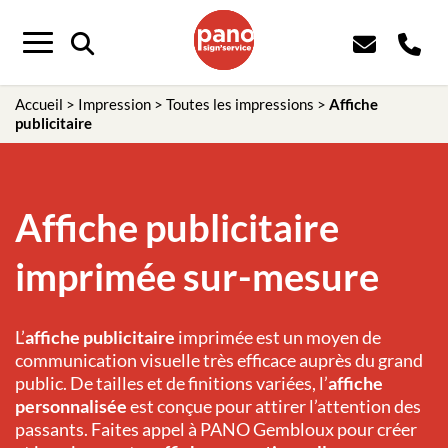
Panneau de gestion des cookies
Menu
Accueil
>
Impression
>
Toutes les impressions
>
Affiche
publicitaire
Affiche publicitaire
imprimée sur-mesure
L’
affiche publicitaire
imprimée est un moyen de
communication visuelle très efficace auprès du grand
public. De tailles et de finitions variées, l’
affiche
personnalisée
est conçue pour attirer l’attention des
passants. Faites appel à PANO Gembloux pour créer