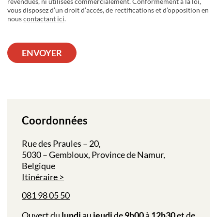
revendues, ni utilisées commercialement. Conformément à la loi,
vous disposez d’un droit d’accès, de rectifications et d’opposition en
nous
contactant ici
.
ENVOYER
Coordonnées
Rue des Praules – 20,
5030 – Gembloux, Province de Namur,
Belgique
Itinéraire
081 98 05 50
Ouvert du
lundi
au
jeudi
de
9h00
à
12h30
et de