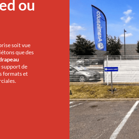
ied ou
rise soit vue
piétons que des
drapeau
e support de
s formats et
ciales.