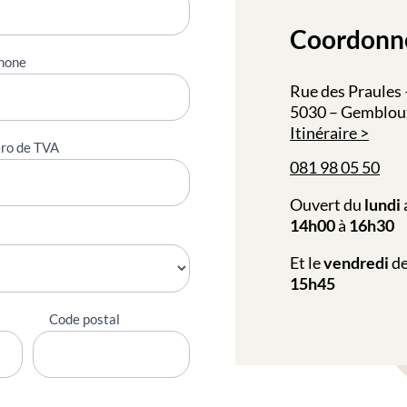
Coordonn
hone
Rue des Praules 
5030 – Gembloux
Itinéraire
ro de TVA
081 98 05 50
Ouvert du
lundi
14h00
à
16h30
Et le
vendredi
d
15h45
Code postal