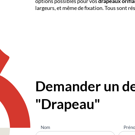
options possibles pour vos
drapeaux orif
largeurs, et même de fixation. Tous sont ré
Demander un dev
"Drapeau"
Nous
Nom
Prén
contacter