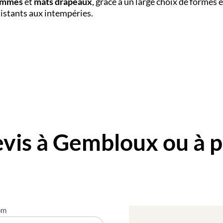
lammes
et
mâts drapeaux
, grâce à un large choix de formes 
sistants aux intempéries.
is à Gembloux ou à p
om